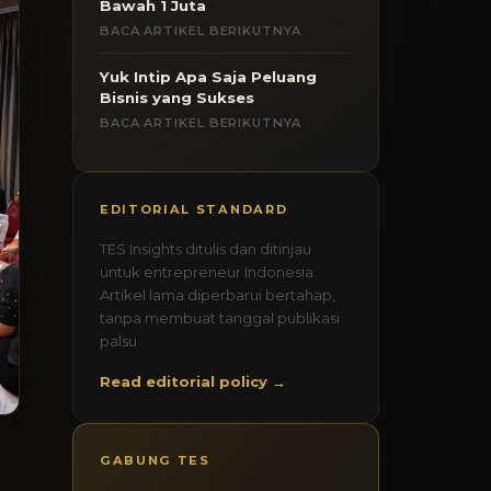
Bawah 1 Juta
BACA ARTIKEL BERIKUTNYA
Yuk Intip Apa Saja Peluang
Bisnis yang Sukses
BACA ARTIKEL BERIKUTNYA
EDITORIAL STANDARD
TES Insights ditulis dan ditinjau
untuk entrepreneur Indonesia.
Artikel lama diperbarui bertahap,
tanpa membuat tanggal publikasi
palsu.
Read editorial policy →
GABUNG TES