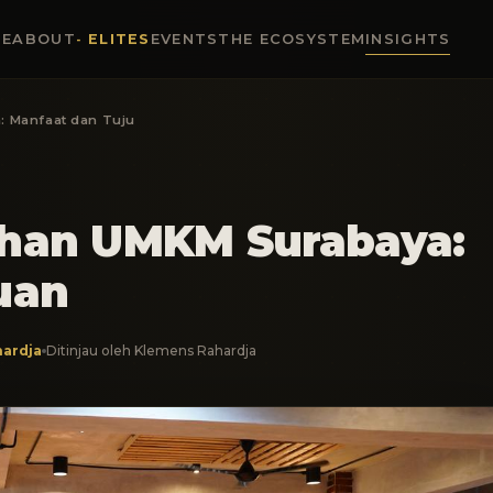
E
ABOUT
ELITES
EVENTS
THE ECOSYSTEM
INSIGHTS
 Manfaat dan Tuju
ihan UMKM Surabaya:
uan
ardja
Ditinjau oleh Klemens Rahardja