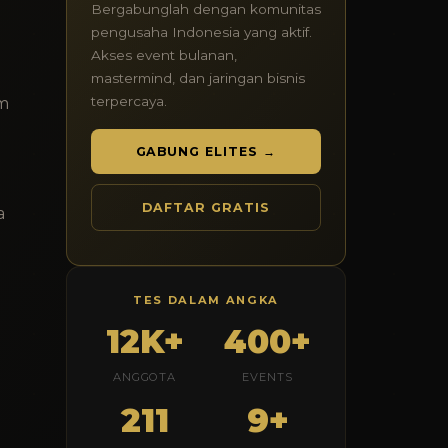
Bergabunglah dengan komunitas
pengusaha Indonesia yang aktif.
Akses event bulanan,
mastermind, dan jaringan bisnis
terpercaya.
am
GABUNG ELITES →
DAFTAR GRATIS
a
TES DALAM ANGKA
12K+
400+
ANGGOTA
EVENTS
211
9+