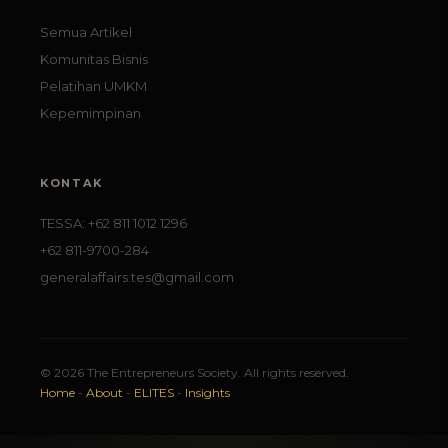
Semua Artikel
Komunitas Bisnis
Pelatihan UMKM
Kepemimpinan
KONTAK
TESSA: +62 811 1012 1296
+62 811-9700-284
generalaffairs.tes@gmail.com
© 2026 The Entrepreneurs Society. All rights reserved.
Home
-
About
-
ELITES
-
Insights