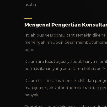
usaha.
Mengenal Pengertian Konsultan
Istilah business consultant semakin dikena
menengah maupun besar membutuhkannya.
bisnis.
Dalam arti luas tugasnya tidak hanya member
permasalahan yang ada. Kamu bebas berkon
Dalam hal ini harus memiliki skill dan p
manajemen, akuntansi administrasi dan pem
banyak.
Contohnya antara lain harus lebih sensitif d