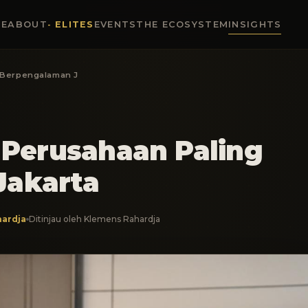
E
ABOUT
ELITES
EVENTS
THE ECOSYSTEM
INSIGHTS
g Berpengalaman J
 Perusahaan Paling
Jakarta
ardja
Ditinjau oleh Klemens Rahardja