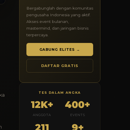
Bergabunglah dengan komunitas
pengusaha Indonesia yang aktif.
Akses event bulanan,
mastermind, dan jaringan bisnis
terpercaya.
GABUNG ELITES →
DAFTAR GRATIS
TES DALAM ANGKA
ka
12K+
400+
ANGGOTA
EVENTS
211
9+
h