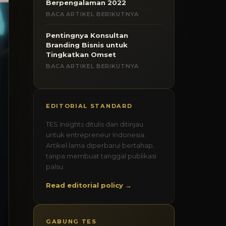
Berpengalaman 2022
BACA ARTIKEL BERIKUTNYA
Pentingnya Konsultan
Branding Bisnis untuk
Tingkatkan Omset
BACA ARTIKEL BERIKUTNYA
EDITORIAL STANDARD
TES Insights ditulis dan ditinjau
untuk entrepreneur Indonesia.
Artikel lama diperbarui bertahap,
tanpa membuat tanggal publikasi
palsu.
Read editorial policy →
GABUNG TES