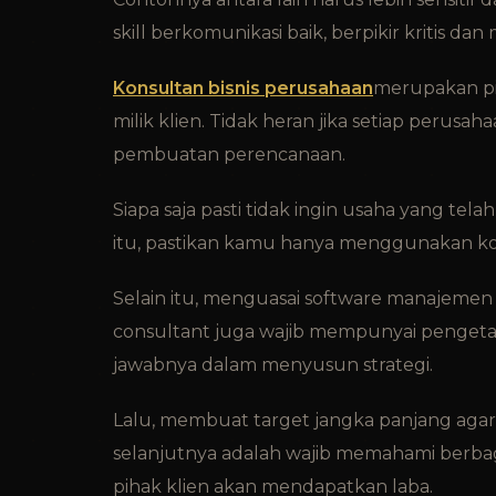
skill berkomunikasi baik, berpikir kritis d
Konsultan bisnis perusahaan
merupakan pi
milik klien. Tidak heran jika setiap perusah
pembuatan perencanaan.
Siapa saja pasti tidak ingin usaha yang tel
itu, pastikan kamu hanya menggunakan kon
Selain itu, menguasai software manajemen b
consultant juga wajib mempunyai pengetah
jawabnya dalam menyusun strategi.
Lalu, membuat target jangka panjang agar u
selanjutnya adalah wajib memahami berbag
pihak klien akan mendapatkan laba.