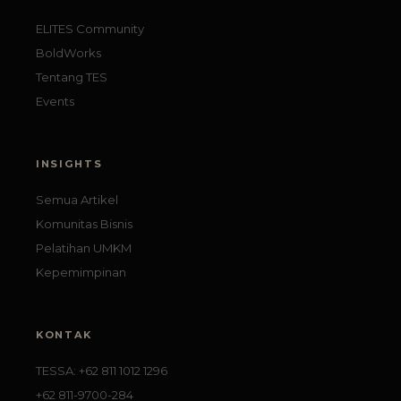
ELITES Community
BoldWorks
Tentang TES
Events
INSIGHTS
Semua Artikel
Komunitas Bisnis
Pelatihan UMKM
Kepemimpinan
KONTAK
TESSA: +62 811 1012 1296
+62 811-9700-284