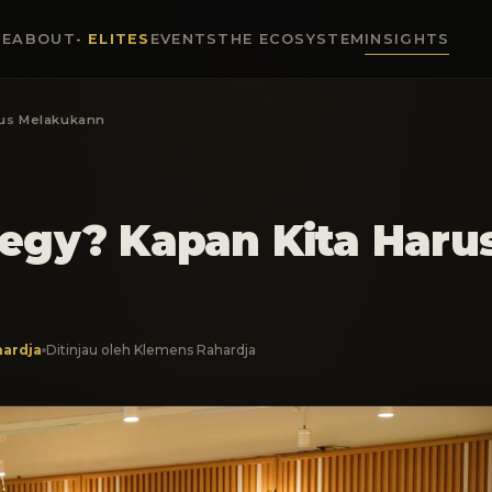
E
ABOUT
ELITES
EVENTS
THE ECOSYSTEM
INSIGHTS
arus Melakukann
ategy? Kapan Kita Haru
ardja
Ditinjau oleh Klemens Rahardja