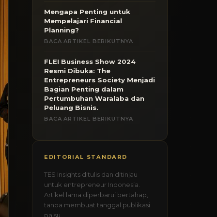
Mengapa Penting untuk
Mempelajari Financial
Planning?
BACA ARTIKEL BERIKUTNYA
FLEI Business Show 2024
Resmi Dibuka: The
Entrepreneurs Society Menjadi
Bagian Penting dalam
Pertumbuhan Waralaba dan
Peluang Bisnis.
BACA ARTIKEL BERIKUTNYA
EDITORIAL STANDARD
TES Insights ditulis dan ditinjau
untuk entrepreneur Indonesia.
Artikel lama diperbarui bertahap,
tanpa membuat tanggal publikasi
palsu.