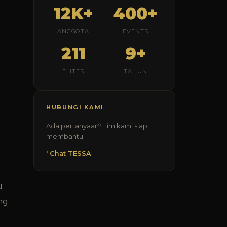
12K+
400+
ANGGOTA
EVENTS
211
9+
ELITES
TAHUN
HUBUNGI KAMI
Ada pertanyaan? Tim kami siap
membantu.
' Chat TESSA
u
ng