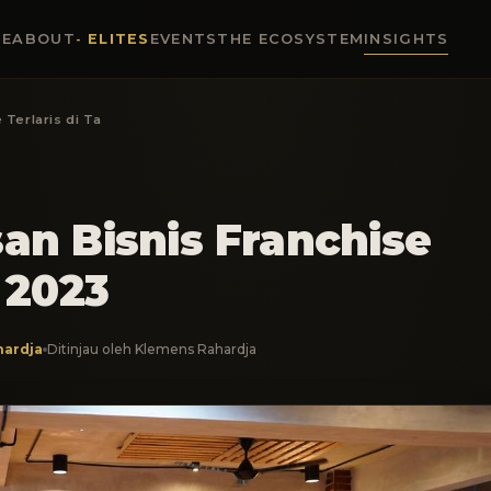
E
ABOUT
ELITES
EVENTS
THE ECOSYSTEM
INSIGHTS
Terlaris di Ta
an Bisnis Franchise
 2023
hardja
Ditinjau oleh Klemens Rahardja