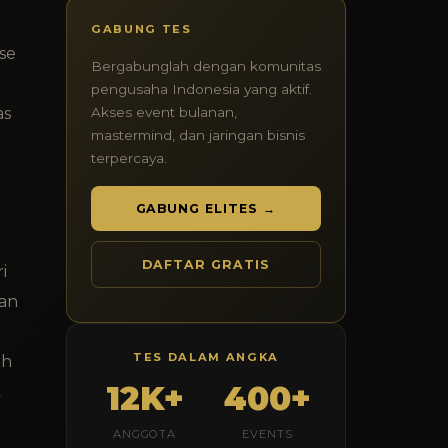
GABUNG TES
se
Bergabunglah dengan komunitas
n
pengusaha Indonesia yang aktif.
as
Akses event bulanan,
mastermind, dan jaringan bisnis
terpercaya.
GABUNG ELITES →
DAFTAR GRATIS
i
dan
TES DALAM ANGKA
ah
12K+
400+
k
ANGGOTA
EVENTS