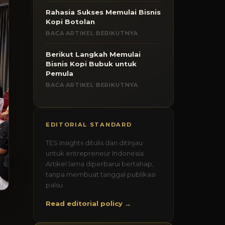
Rahasia Sukses Memulai Bisnis
Kopi Botolan
BACA ARTIKEL BERIKUTNYA
Berikut Langkah Memulai
Bisnis Kopi Bubuk untuk
Pemula
BACA ARTIKEL BERIKUTNYA
EDITORIAL STANDARD
TES Insights ditulis dan ditinjau
untuk entrepreneur Indonesia.
Artikel lama diperbarui bertahap,
tanpa membuat tanggal publikasi
palsu.
Read editorial policy →