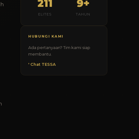
211
9+
ah
ELITES
TAHUN
HUBUNGI KAMI
Ada pertanyaan? Tim kami siap
membantu.
' Chat TESSA
n