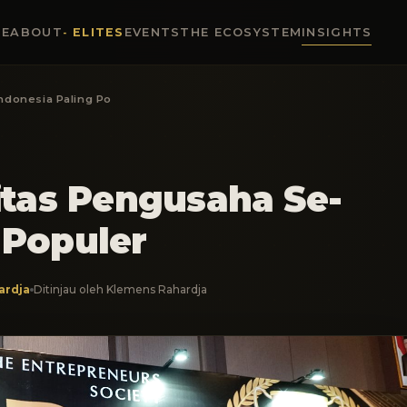
E
ABOUT
ELITES
EVENTS
THE ECOSYSTEM
INSIGHTS
donesia Paling Po
tas Pengusaha Se-
 Populer
ardja
Ditinjau oleh Klemens Rahardja