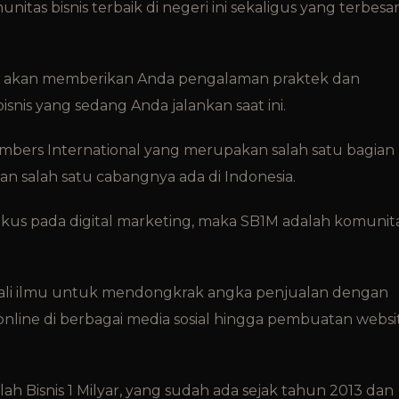
nitas bisnis terbaik di negeri ini sekaligus yang terbesa
 JCI akan memberikan Anda pengalaman praktek dan
snis yang sedang Anda jalankan saat ini.
hambers International yang merupakan salah satu bagian
an salah satu cabangnya ada di Indonesia.
fokus pada digital marketing, maka SB1M adalah komunit
ali ilmu untuk mendongkrak angka penjualan dengan
 online di berbagai media sosial hingga pembuatan websi
ah Bisnis 1 Milyar, yang sudah ada sejak tahun 2013 dan