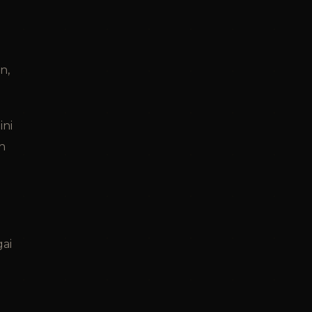
n,
ini
h
ai