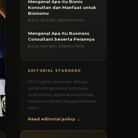
Mengenal Apa itu Bisnis
Konsultan dan Manfaat untuk
Bisnismu
BACA ARTIKEL BERIKUTNYA
Mengenal Apa Itu Business
Consultant beserta Perannya
BACA ARTIKEL BERIKUTNYA
EDITORIAL STANDARD
TES Insights ditulis dan ditinjau
untuk entrepreneur Indonesia.
Artikel lama diperbarui bertahap,
tanpa membuat tanggal publikasi
palsu.
Read editorial policy →